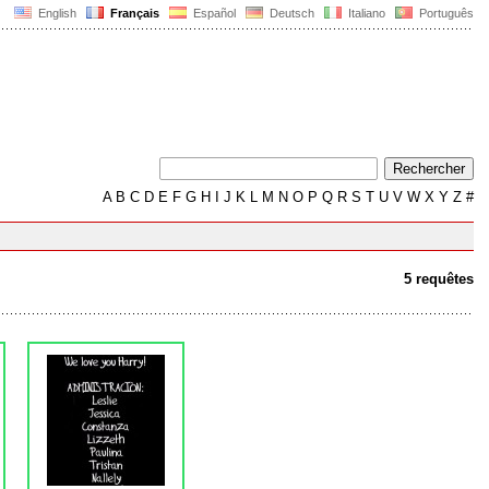
English
Français
Español
Deutsch
Italiano
Português
A
B
C
D
E
F
G
H
I
J
K
L
M
N
O
P
Q
R
S
T
U
V
W
X
Y
Z
#
5 requêtes