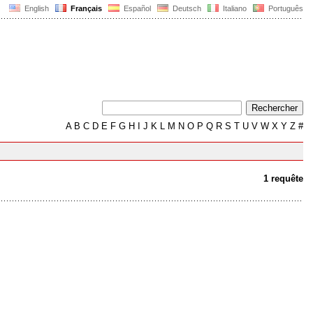
English
Français
Español
Deutsch
Italiano
Português
A
B
C
D
E
F
G
H
I
J
K
L
M
N
O
P
Q
R
S
T
U
V
W
X
Y
Z
#
1 requête