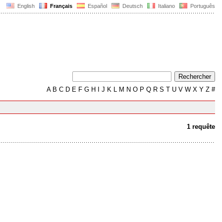
English
Français
Español
Deutsch
Italiano
Português
A
B
C
D
E
F
G
H
I
J
K
L
M
N
O
P
Q
R
S
T
U
V
W
X
Y
Z
#
1 requête