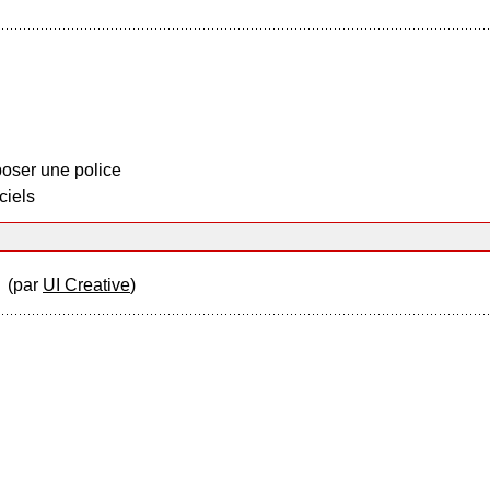
oser une police
ciels
y
(par
UI Creative
)