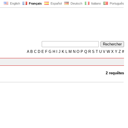
English
Français
Español
Deutsch
Italiano
Português
A
B
C
D
E
F
G
H
I
J
K
L
M
N
O
P
Q
R
S
T
U
V
W
X
Y
Z
#
2 requêtes