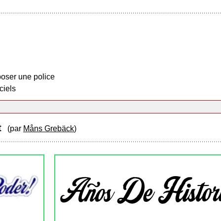
oser une police
ciels
pt
(par
Måns Grebäck
)