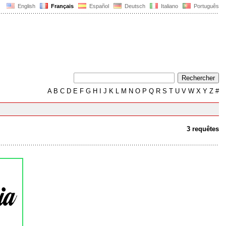
English
Français
Español
Deutsch
Italiano
Português
A
B
C
D
E
F
G
H
I
J
K
L
M
N
O
P
Q
R
S
T
U
V
W
X
Y
Z
#
3 requêtes