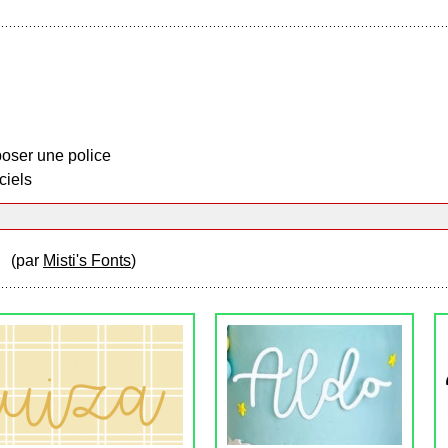
oser une police
ciels
er
(par
Misti's Fonts
)