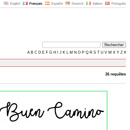
English
Français
Español
Deutsch
Italiano
Português
A
B
C
D
E
F
G
H
I
J
K
L
M
N
O
P
Q
R
S
T
U
V
W
X
Y
Z
#
26 requêtes