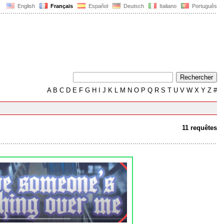
English
Français
Español
Deutsch
Italiano
Português
A
B
C
D
E
F
G
H
I
J
K
L
M
N
O
P
Q
R
S
T
U
V
W
X
Y
Z
#
11 requêtes