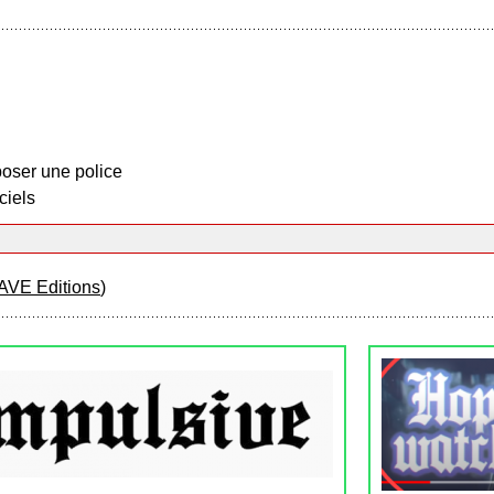
oser une police
ciels
AVE Editions
)