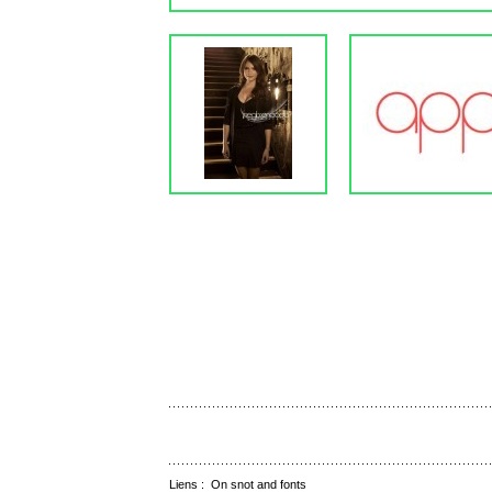
Liens :
On snot and fonts