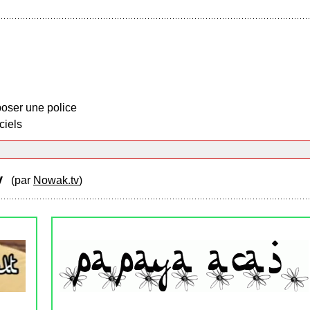
oser une police
ciels
dy
(par
Nowak.tv
)