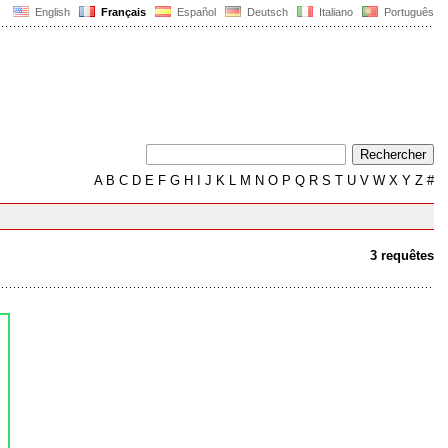
English
Français
Español
Deutsch
Italiano
Português
A
B
C
D
E
F
G
H
I
J
K
L
M
N
O
P
Q
R
S
T
U
V
W
X
Y
Z
#
3 requêtes