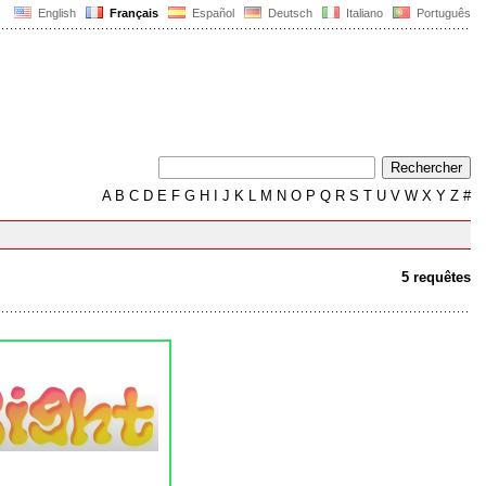
English
Français
Español
Deutsch
Italiano
Português
A
B
C
D
E
F
G
H
I
J
K
L
M
N
O
P
Q
R
S
T
U
V
W
X
Y
Z
#
5 requêtes