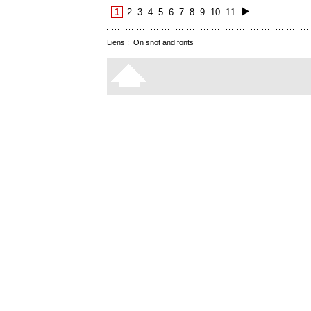
1
2
3
4
5
6
7
8
9
10
11
Liens :
On snot and fonts