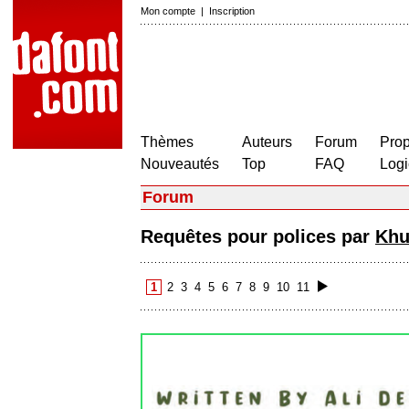
Mon compte
|
Inscription
Thèmes
Auteurs
Forum
Prop
Nouveautés
Top
FAQ
Logi
Forum
Requêtes pour polices par
Khu
1
2
3
4
5
6
7
8
9
10
11