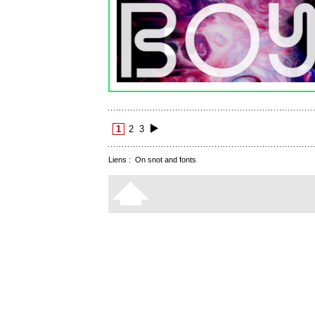
1
2
3
Liens :
On snot and fonts