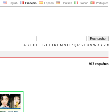
English
Français
Español
Deutsch
Italiano
Português
A
B
C
D
E
F
G
H
I
J
K
L
M
N
O
P
Q
R
S
T
U
V
W
X
Y
Z
#
917 requêtes