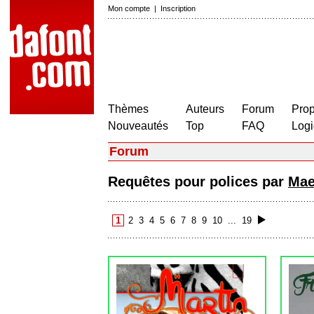
Mon compte
|
Inscription
Thèmes
Auteurs
Forum
Prop
Nouveautés
Top
FAQ
Logi
Forum
Requêtes pour polices par
Mae
1
2
3
4
5
6
7
8
9
10
...
19