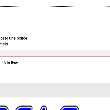
oser une police
ciels
r à la liste