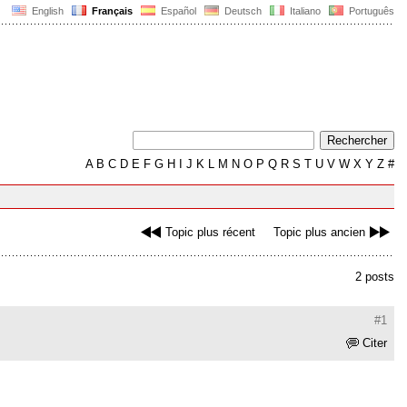
English
Français
Español
Deutsch
Italiano
Português
A
B
C
D
E
F
G
H
I
J
K
L
M
N
O
P
Q
R
S
T
U
V
W
X
Y
Z
#
Topic plus récent
Topic plus ancien
2 posts
#1
Citer