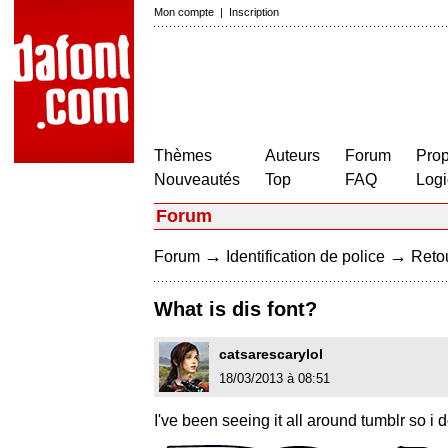
Mon compte
|
Inscription
Thèmes
Auteurs
Forum
Prop
Nouveautés
Top
FAQ
Logi
Forum
→
→
Forum
Identification de police
Retou
What is dis font?
catsarescarylol
18/03/2013 à 08:51
I've been seeing it all around tumblr so i do