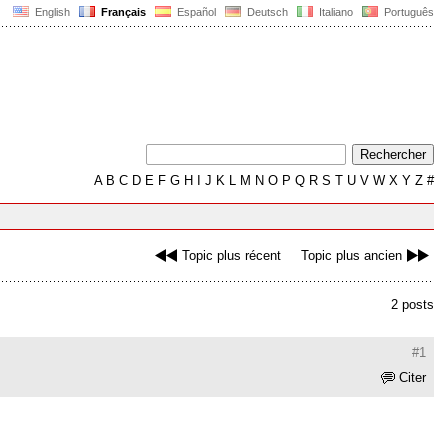
English
Français
Español
Deutsch
Italiano
Português
A
B
C
D
E
F
G
H
I
J
K
L
M
N
O
P
Q
R
S
T
U
V
W
X
Y
Z
#
Topic plus récent
Topic plus ancien
2 posts
#1
Citer