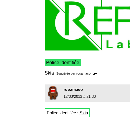
Police identifiée
Skia
Suggérée par
rocamaco
rocamaco
12/03/2013 à 21:30
Police identifiée :
Skia