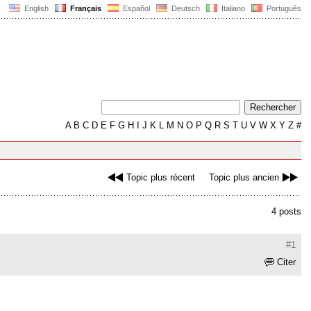
English
Français
Español
Deutsch
Italiano
Português
A
B
C
D
E
F
G
H
I
J
K
L
M
N
O
P
Q
R
S
T
U
V
W
X
Y
Z
#
Topic plus récent
Topic plus ancien
4 posts
#1
Citer