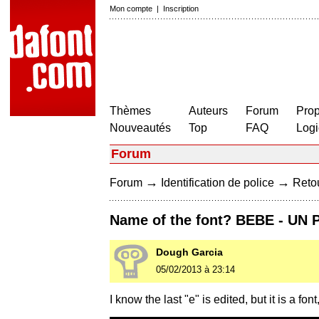
Mon compte
|
Inscription
Thèmes
Auteurs
Forum
Prop
Nouveautés
Top
FAQ
Logi
Forum
→
→
Forum
Identification de police
Retou
Name of the font? BEBE - U
Dough Garcia
05/02/2013 à 23:14
I know the last "e" is edited, but it is a font