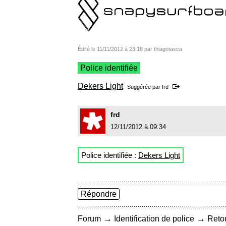
Édité le 11/11/2012 à 23:18 par thiagotasca
Police identifiée
Dekers Light
Suggérée par
frd
frd
12/11/2012 à 09:34
Police identifiée :
Dekers Light
Répondre
→
→
Forum
Identification de police
Retou