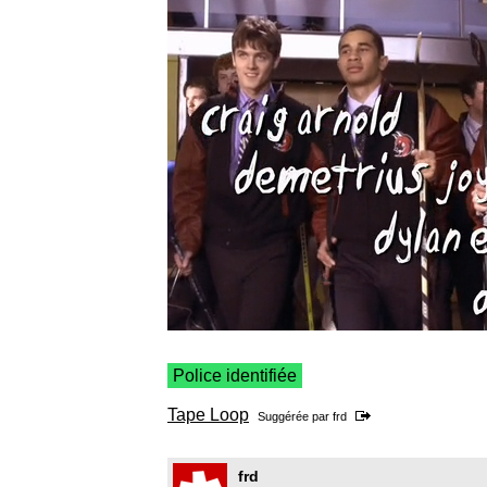
Police identifiée
Tape Loop
Suggérée par
frd
frd