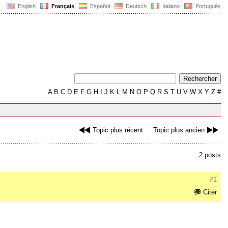
English
Français
Español
Deutsch
Italiano
Português
A
B
C
D
E
F
G
H
I
J
K
L
M
N
O
P
Q
R
S
T
U
V
W
X
Y
Z
#
Topic plus récent
Topic plus ancien
2 posts
#1
Citer