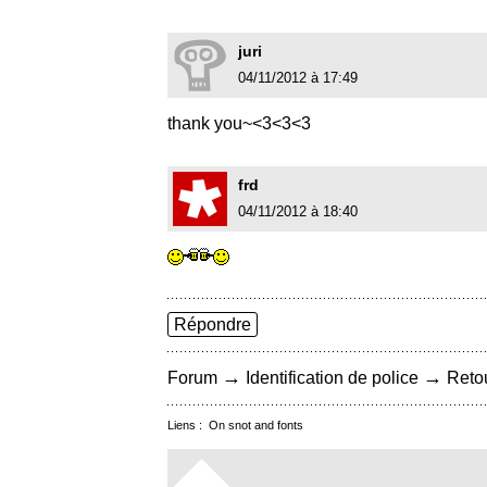
juri
04/11/2012 à 17:49
thank you~<3<3<3
frd
04/11/2012 à 18:40
Répondre
→
→
Forum
Identification de police
Retou
Liens :
On snot and fonts