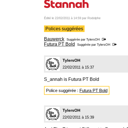
Édité le 22/02/2011 à 14:59 par Rodolphe
Polices suggérées
Bauwerck
Suggérée par
TylersOH
Futura PT Bold
Suggérée par
TylersOH
TylersOH
22/02/2011 à 15:37
S_annah is Futura PT Bold
Police suggérée :
Futura PT Bold
TylersOH
22/02/2011 à 15:39