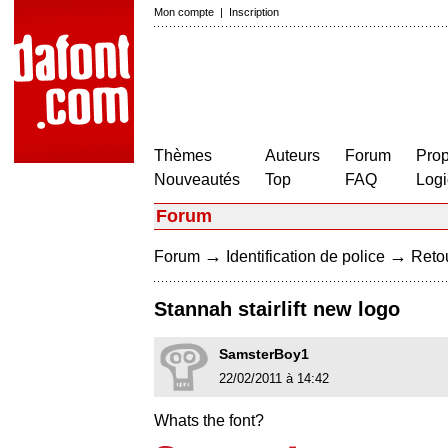
Mon compte
|
Inscription
Thèmes
Auteurs
Forum
Prop
Nouveautés
Top
FAQ
Logi
Forum
→
→
Forum
Identification de police
Retou
Stannah stairlift new logo
SamsterBoy1
22/02/2011 à 14:42
Whats the font?