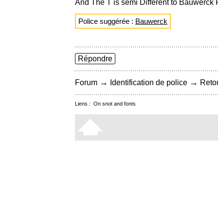
And The T is semi Different to Bauwerck 
Police suggérée :
Bauwerck
Répondre
→
→
Forum
Identification de police
Retou
Liens :
On snot and fonts