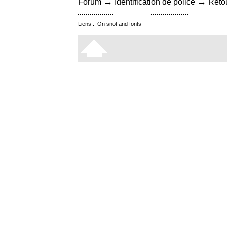
→
→
Forum
Identification de police
Retou
Liens :
On snot and fonts