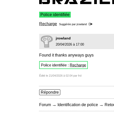
Police identifiée
Recharge
Suggérée par
jrowland
jrowland
20/04/2026 à 17:00
Found it thanks anyways guys
Police identifiée :
Recharge
Édité le 21/04/2026 à 02:04 par frd
Répondre
→
→
Forum
Identification de police
Retou