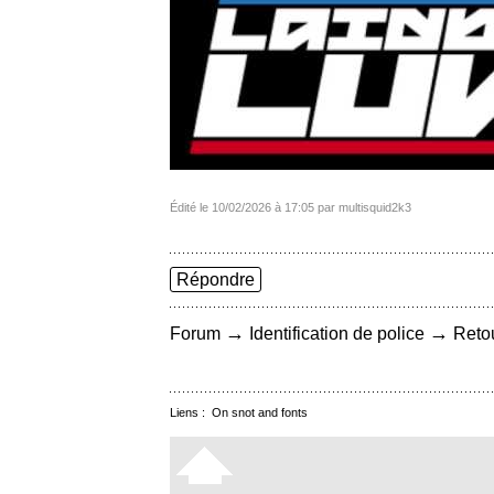
Édité le 10/02/2026 à 17:05 par multisquid2k3
Répondre
→
→
Forum
Identification de police
Retou
Liens :
On snot and fonts