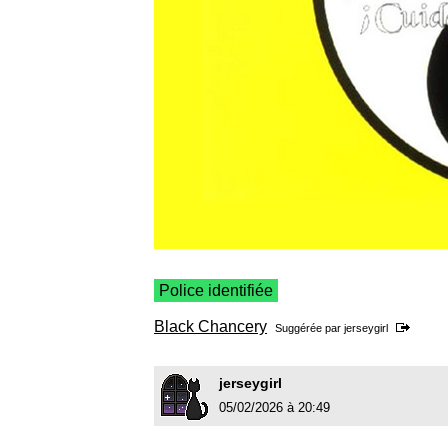
Police identifiée
Black Chancery
Suggérée par
jerseygirl
jerseygirl
05/02/2026 à 20:49