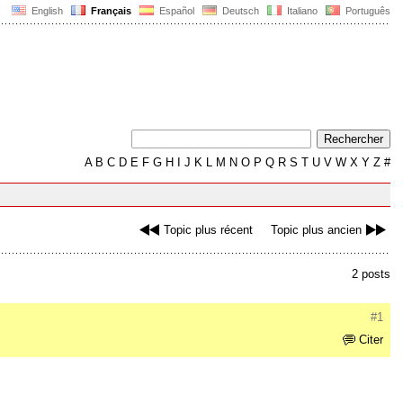
English
Français
Español
Deutsch
Italiano
Português
A
B
C
D
E
F
G
H
I
J
K
L
M
N
O
P
Q
R
S
T
U
V
W
X
Y
Z
#
Topic plus récent
Topic plus ancien
2 posts
#1
Citer