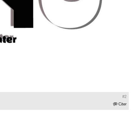
#2
Citer