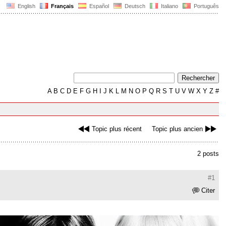
English
Français
Español
Deutsch
Italiano
Português
A
B
C
D
E
F
G
H
I
J
K
L
M
N
O
P
Q
R
S
T
U
V
W
X
Y
Z
#
Topic plus récent
Topic plus ancien
2 posts
#1
Citer