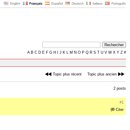
English
Français
Español
Deutsch
Italiano
Português
A
B
C
D
E
F
G
H
I
J
K
L
M
N
O
P
Q
R
S
T
U
V
W
X
Y
Z
#
Topic plus récent
Topic plus ancien
2 posts
#1
Citer