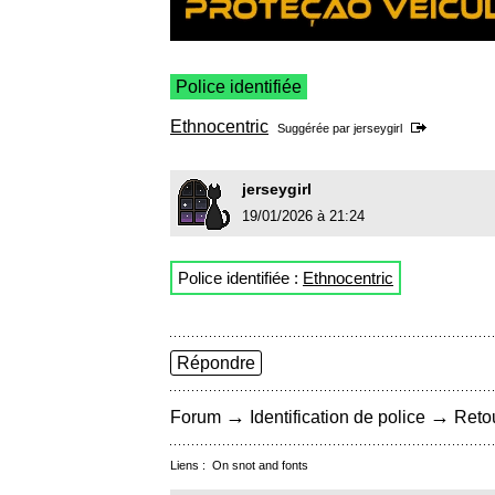
Police identifiée
Ethnocentric
Suggérée par
jerseygirl
jerseygirl
19/01/2026 à 21:24
Police identifiée :
Ethnocentric
Répondre
→
→
Forum
Identification de police
Retou
Liens :
On snot and fonts