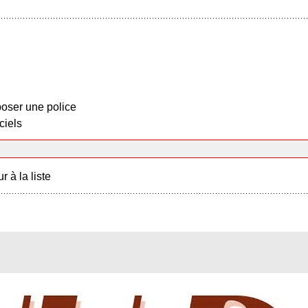
oser une police
ciels
r à la liste