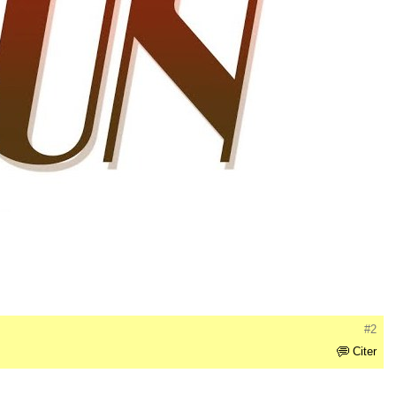
#2
Citer