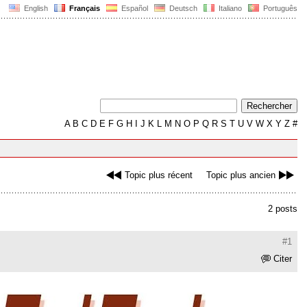
English
Français
Español
Deutsch
Italiano
Português
A
B
C
D
E
F
G
H
I
J
K
L
M
N
O
P
Q
R
S
T
U
V
W
X
Y
Z
#
Topic plus récent
Topic plus ancien
2 posts
#1
Citer