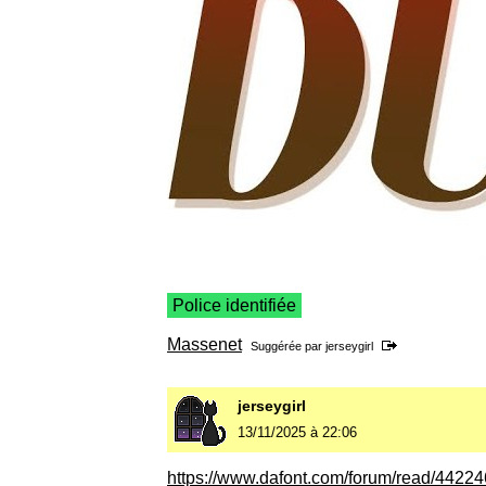
Police identifiée
Massenet
Suggérée par
jerseygirl
jerseygirl
13/11/2025 à 22:06
https://www.dafont.com/forum/read/44224