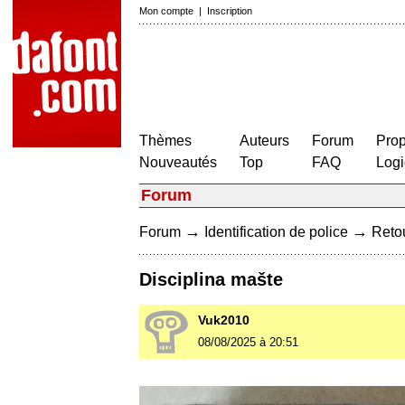
Mon compte
|
Inscription
Thèmes
Auteurs
Forum
Prop
Nouveautés
Top
FAQ
Logi
Forum
→
→
Forum
Identification de police
Retou
Disciplina mašte
Vuk2010
08/08/2025 à 20:51