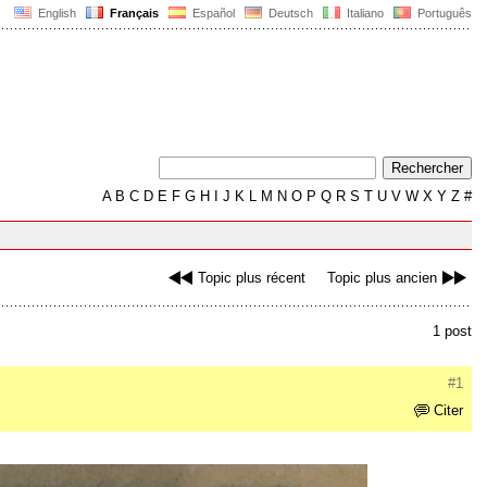
English
Français
Español
Deutsch
Italiano
Português
A
B
C
D
E
F
G
H
I
J
K
L
M
N
O
P
Q
R
S
T
U
V
W
X
Y
Z
#
Topic plus récent
Topic plus ancien
1 post
#1
Citer