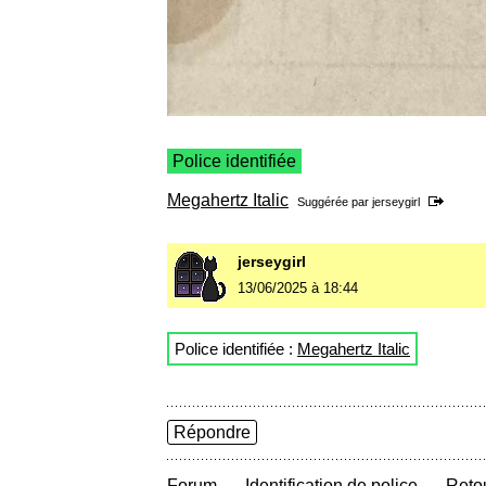
Police identifiée
Megahertz Italic
Suggérée par
jerseygirl
jerseygirl
13/06/2025 à 18:44
Police identifiée :
Megahertz Italic
Répondre
→
→
Forum
Identification de police
Retou