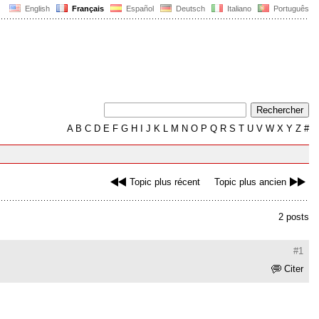
English
Français
Español
Deutsch
Italiano
Português
A
B
C
D
E
F
G
H
I
J
K
L
M
N
O
P
Q
R
S
T
U
V
W
X
Y
Z
#
Topic plus récent
Topic plus ancien
2 posts
#1
Citer