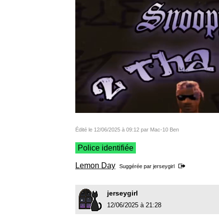
Édité le 12/06/2025 à 09:12 par Mac-10 Ben
Police identifiée
Lemon Day
Suggérée par
jerseygirl
jerseygirl
12/06/2025 à 21:28