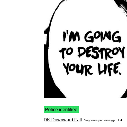
Police identifiée
DK Downward Fall
Suggérée par
jerseygirl