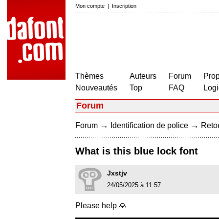
Mon compte
|
Inscription
Thèmes
Auteurs
Forum
Prop
Nouveautés
Top
FAQ
Logi
Forum
→
→
Forum
Identification de police
Retou
What is this blue lock font
Jxstjv
24/05/2025 à 11:57
Please help 🙏