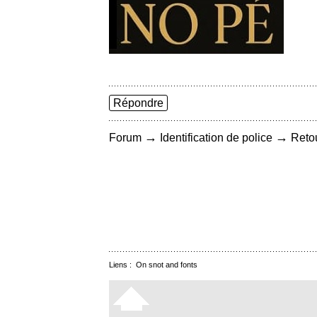
Répondre
→
→
Forum
Identification de police
Retou
Liens :
On snot and fonts