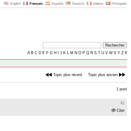
English
Français
Español
Deutsch
Italiano
Português
A
B
C
D
E
F
G
H
I
J
K
L
M
N
O
P
Q
R
S
T
U
V
W
X
Y
Z
#
Topic plus récent
Topic plus ancien
1 post
#1
Citer