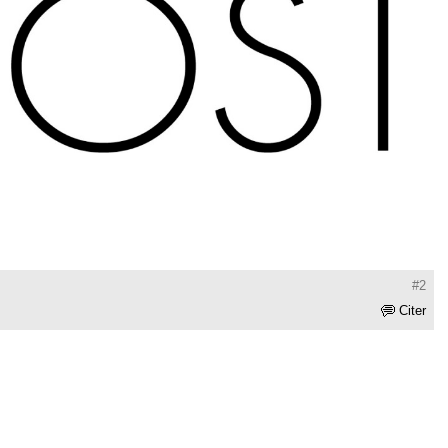
#2
Citer