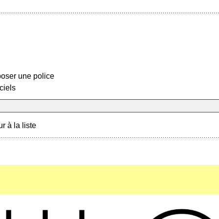
oser une police
ciels
r à la liste