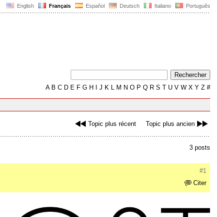
English
Français
Español
Deutsch
Italiano
Português
A
B
C
D
E
F
G
H
I
J
K
L
M
N
O
P
Q
R
S
T
U
V
W
X
Y
Z
#
Topic plus récent
Topic plus ancien
3 posts
#1
Citer