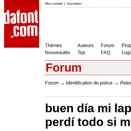
Mon compte
|
Inscription
Thèmes
Auteurs
Forum
Prop
Nouveautés
Top
FAQ
Logi
Forum
→
→
Forum
Identification de police
Retou
buen día mi l
perdí todo si m