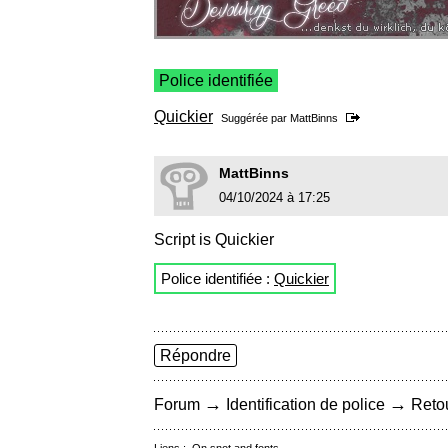
Police identifiée
Quickier
Suggérée par
MattBinns
MattBinns
04/10/2024 à 17:25
Script is Quickier
Police identifiée :
Quickier
Répondre
→
→
Forum
Identification de police
Retou