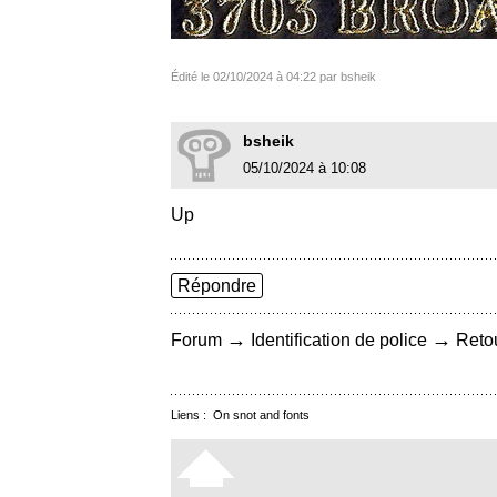
Édité le 02/10/2024 à 04:22 par bsheik
bsheik
05/10/2024 à 10:08
Up
Répondre
→
→
Forum
Identification de police
Retou
Liens :
On snot and fonts