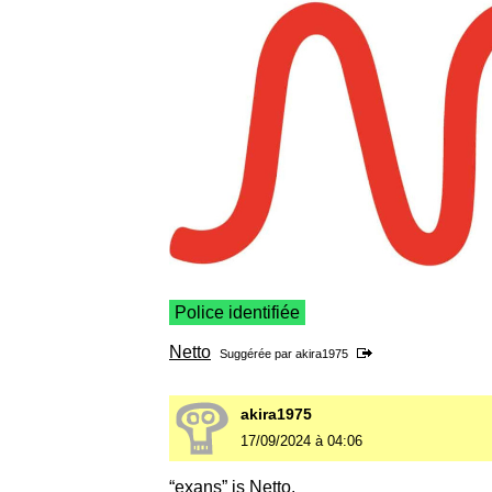
Police identifiée
Netto
Suggérée par
akira1975
akira1975
17/09/2024 à 04:06
“exans” is Netto.