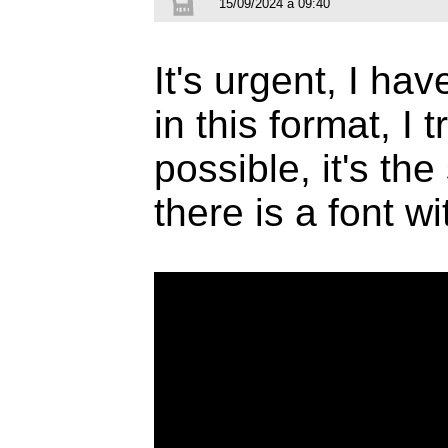
15/09/2024 à 09:40
It's urgent, I hav
in this format, I 
possible, it's th
there is a font wi