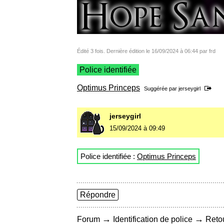
Édité 3 fois. Dernière édition le 16/09/2024 à 06:44 par frd
Police identifiée
Optimus Princeps
Suggérée par
jerseygirl
jerseygirl
15/09/2024 à 09:49
Police identifiée :
Optimus Princeps
Répondre
→
→
Forum
Identification de police
Retou