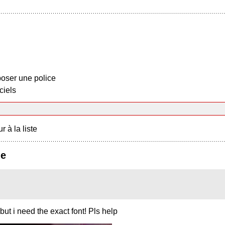
oser une police
ciels
r à la liste
ge
ut i need the exact font! Pls help