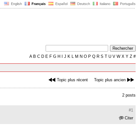
English
Français
Español
Deutsch
Italiano
Português
A
B
C
D
E
F
G
H
I
J
K
L
M
N
O
P
Q
R
S
T
U
V
W
X
Y
Z
#
Topic plus récent
Topic plus ancien
2 posts
#1
Citer