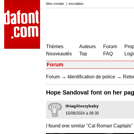
Mon compte
|
Inscription
Thèmes
Auteurs
Forum
Prop
Nouveautés
Top
FAQ
Logi
Forum
→
→
Forum
Identification de police
Retou
Hope Sandoval font on her pa
thiagiitxcrybaby
15/09/2024 à 09:30
I found one similar "Cal Roman Capitals" b