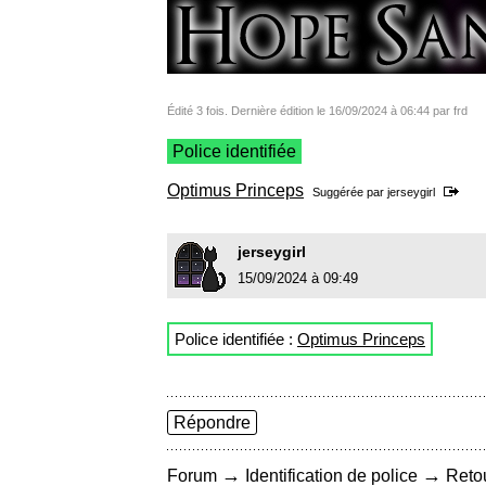
Édité 3 fois. Dernière édition le 16/09/2024 à 06:44 par frd
Police identifiée
Optimus Princeps
Suggérée par
jerseygirl
jerseygirl
15/09/2024 à 09:49
Police identifiée :
Optimus Princeps
Répondre
→
→
Forum
Identification de police
Retou