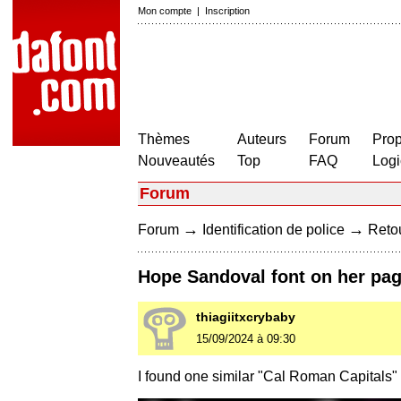
Mon compte
|
Inscription
Thèmes
Auteurs
Forum
Prop
Nouveautés
Top
FAQ
Logi
Forum
→
→
Forum
Identification de police
Retou
Hope Sandoval font on her pa
thiagiitxcrybaby
15/09/2024 à 09:30
I found one similar "Cal Roman Capitals" b