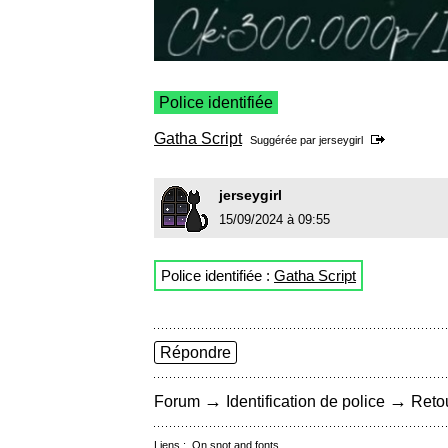
Police identifiée
Gatha Script
Suggérée par
jerseygirl
jerseygirl
15/09/2024 à 09:55
Police identifiée :
Gatha Script
Répondre
→
→
Forum
Identification de police
Retou
Liens :
On snot and fonts