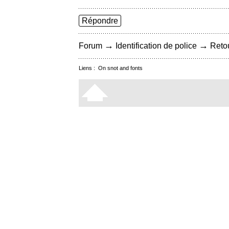
Répondre
→
→
Forum
Identification de police
Retou
Liens :
On snot and fonts