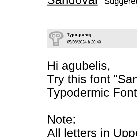
Suggéré
Typo-punoɟ
05/08/2024 à 20:49
Hi agubelis,
Try this font "S
Typodermic Font
Note:
All letters in Up