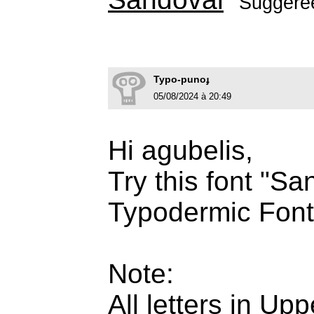
Suggéré
Typo-punoɟ
05/08/2024 à 20:49
Hi agubelis,
Try this font "S
Typodermic Font
Note:
All letters in Up