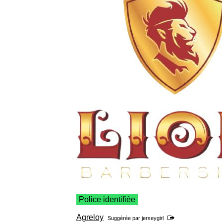
Police identifiée
Agreloy
Suggérée par
jerseygirl