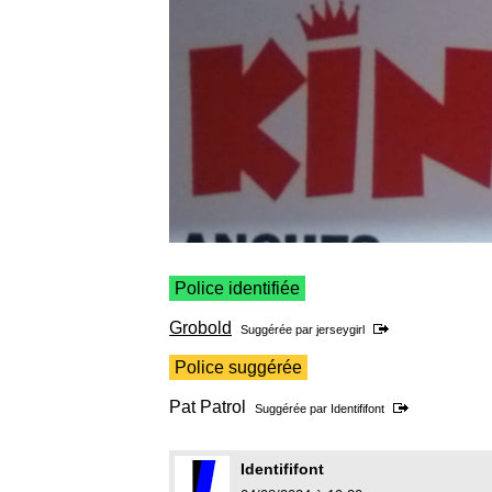
Police identifiée
Grobold
Suggérée par
jerseygirl
Police suggérée
Pat Patrol
Suggérée par
Identififont
Identififont