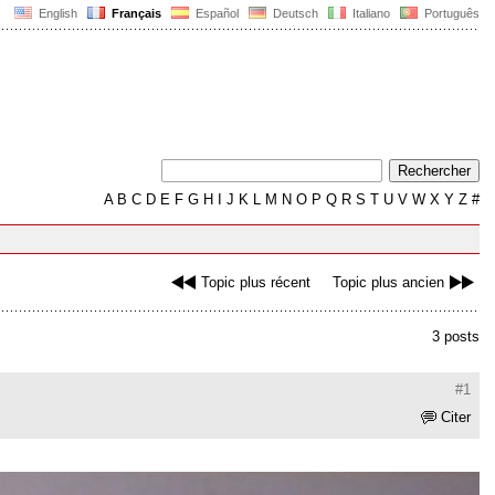
English
Français
Español
Deutsch
Italiano
Português
A
B
C
D
E
F
G
H
I
J
K
L
M
N
O
P
Q
R
S
T
U
V
W
X
Y
Z
#
Topic plus récent
Topic plus ancien
3 posts
#1
Citer