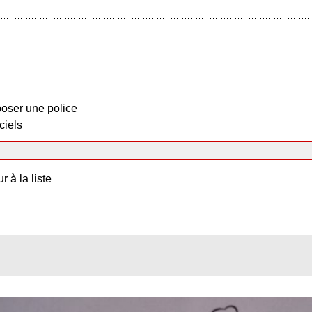
oser une police
ciels
r à la liste