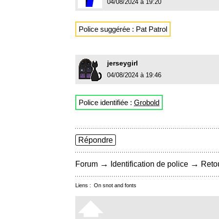
04/08/2024 à 19:20
Police suggérée : Pat Patrol
jerseygirl
04/08/2024 à 19:46
Police identifiée :
Grobold
Répondre
→
→
Forum
Identification de police
Retou
Liens :
On snot and fonts