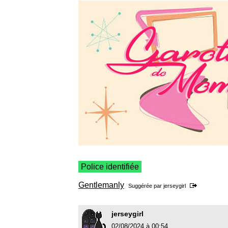
Police identifiée
Gentlemanly
Suggérée par
jerseygirl
jerseygirl
02/08/2024 à 00:54