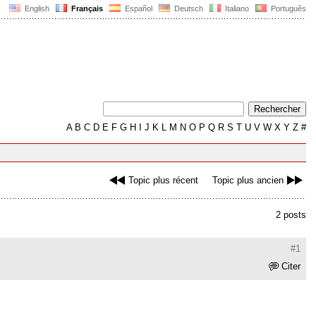
English
Français
Español
Deutsch
Italiano
Português
A
B
C
D
E
F
G
H
I
J
K
L
M
N
O
P
Q
R
S
T
U
V
W
X
Y
Z
#
Topic plus récent
Topic plus ancien
2 posts
#1
Citer